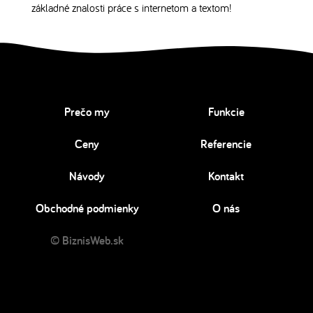
základné znalosti práce s internetom a textom!
Prečo my
Funkcie
Ceny
Referencie
Návody
Kontakt
Obchodné podmienky
O nás
© BiznisWeb.sk