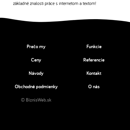
základné znalosti práce s internetom a textom!
Prečo my
Funkcie
Ceny
Referencie
Návody
Kontakt
Obchodné podmienky
O nás
© BiznisWeb.sk