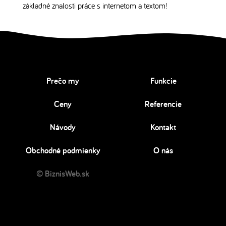
základné znalosti práce s internetom a textom!
Prečo my
Funkcie
Ceny
Referencie
Návody
Kontakt
Obchodné podmienky
O nás
© BiznisWeb.sk