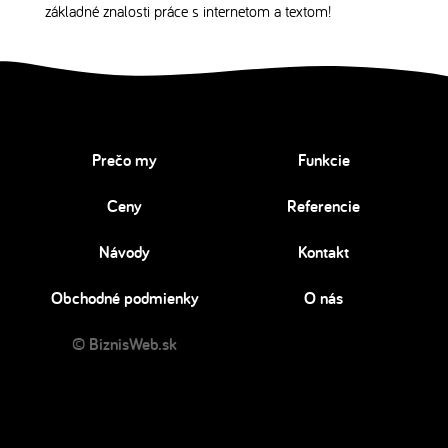
základné znalosti práce s internetom a textom!
Prečo my
Funkcie
Ceny
Referencie
Návody
Kontakt
Obchodné podmienky
O nás
© BiznisWeb.sk