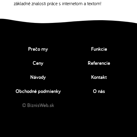
základné znalosti práce s internetom a textom!
Prečo my
Funkcie
Ceny
Referencie
Návody
Kontakt
Obchodné podmienky
O nás
© BiznisWeb.sk