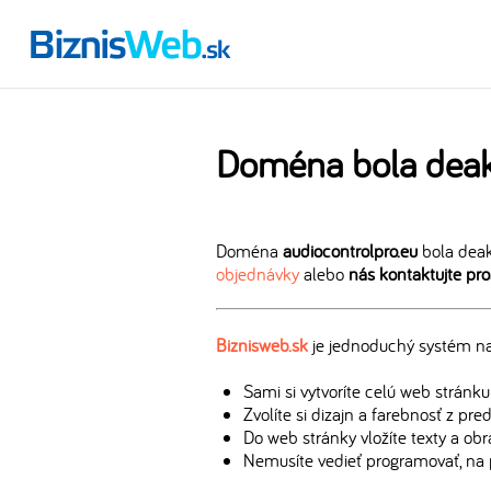
Doména bola deak
Doména
audiocontrolpro.eu
bola deak
objednávky
alebo
nás kontaktujte pr
Biznisweb.sk
je jednoduchý systém na 
Sami si vytvoríte celú web stránku
Zvolíte si dizajn a farebnosť z pr
Do web stránky vložíte texty a ob
Nemusíte vedieť programovať, na 