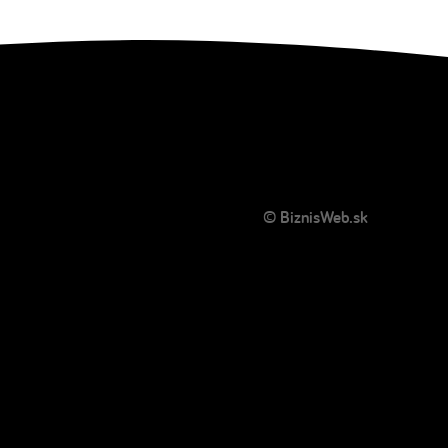
© BiznisWeb.sk