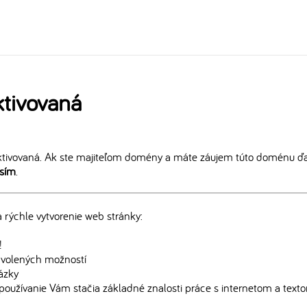
tivovaná
tivovaná. Ak ste majiteľom domény a máte záujem túto doménu ďal
osím
.
rýchle vytvorenie web stránky:
!
edvolených možností
rázky
používanie Vám stačia základné znalosti práce s internetom a text