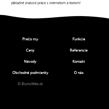
základné znalosti práce s internetom a textom!
Prečo my
Funkcie
Ceny
Referencie
Návody
Kontakt
Obchodné podmienky
O nás
© BiznisWeb.sk