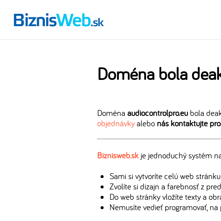
Doména bola deak
Doména
audiocontrolpro.eu
bola deak
objednávky
alebo
nás kontaktujte pr
Biznisweb.sk
je jednoduchý systém na 
Sami si vytvoríte celú web stránku
Zvolíte si dizajn a farebnosť z pr
Do web stránky vložíte texty a ob
Nemusíte vedieť programovať, na 