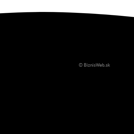
© BiznisWeb.sk