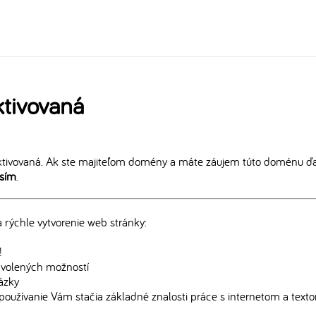
tivovaná
tivovaná. Ak ste majiteľom domény a máte záujem túto doménu ďal
osím
.
rýchle vytvorenie web stránky:
!
edvolených možností
rázky
používanie Vám stačia základné znalosti práce s internetom a text