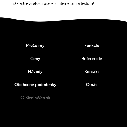
základné znalosti práce s internetom a textom!
Prečo my
Funkcie
Ceny
Referencie
Návody
Kontakt
Obchodné podmienky
O nás
© BiznisWeb.sk