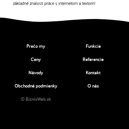
základné znalosti práce s internetom a textom!
Prečo my
Funkcie
Ceny
Referencie
Návody
Kontakt
Obchodné podmienky
O nás
© BiznisWeb.sk