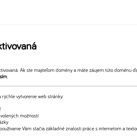
tivovaná
tivovaná. Ak ste majiteľom domény a máte záujem túto doménu ďal
osím
.
rýchle vytvorenie web stránky:
!
edvolených možností
rázky
používanie Vám stačia základné znalosti práce s internetom a text