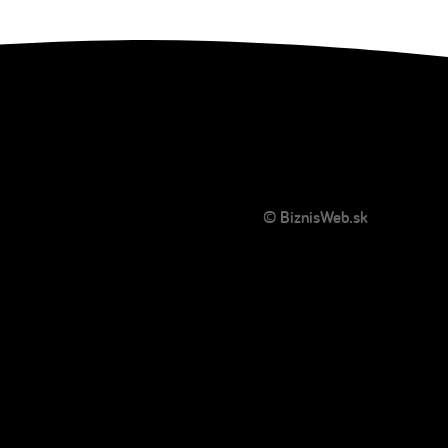
© BiznisWeb.sk