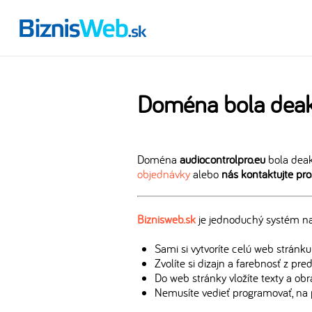
Doména bola deak
Doména
audiocontrolpro.eu
bola deak
objednávky
alebo
nás kontaktujte pr
Biznisweb.sk
je jednoduchý systém na 
Sami si vytvoríte celú web stránku
Zvolíte si dizajn a farebnosť z pr
Do web stránky vložíte texty a ob
Nemusíte vedieť programovať, na 