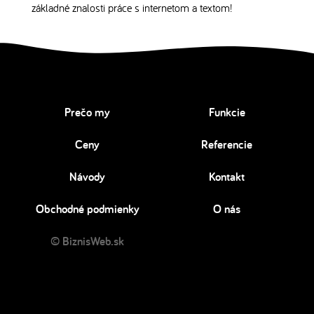
základné znalosti práce s internetom a textom!
Prečo my
Funkcie
Ceny
Referencie
Návody
Kontakt
Obchodné podmienky
O nás
© BiznisWeb.sk